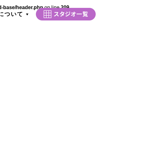
d-base/header.php
on line
209
について