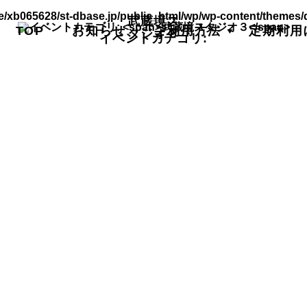
/xb065628/st-dbase.jp/public_html/wp/wp-content/themes/
武蔵境ス
TOP
お知らせ
ご利用方法
定期利用
タジオ３
イベントカテゴリ: